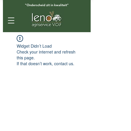
"Onderscheid zit in kwaliteit"
Widget Didn’t Load
Check your internet and refresh
this page.
If that doesn’t work, contact us.
Contact
Bericht ons voor meer informatie of
vraag een
offerte aan
.
Sluissedijk 25
4505 PB Zuidzande